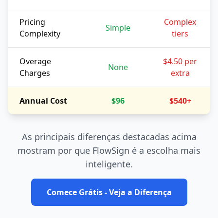
Pricing
Complex
Simple
Complexity
tiers
Overage
$4.50 per
None
Charges
extra
Annual Cost
$96
$540+
As principais diferenças destacadas acima
mostram por que FlowSign é a escolha mais
inteligente.
Comece Grátis - Veja a Diferença