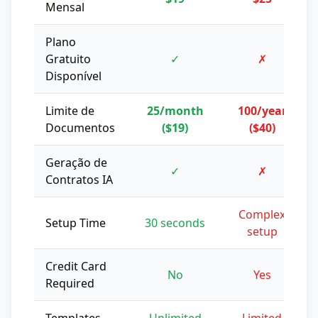
Mensal
Plano
Gratuito
✓
✗
Disponível
Limite de
25/month
100/year
Documentos
($19)
($40)
Geração de
✓
✗
Contratos IA
Complex
Setup Time
30 seconds
setup
Credit Card
No
Yes
Required