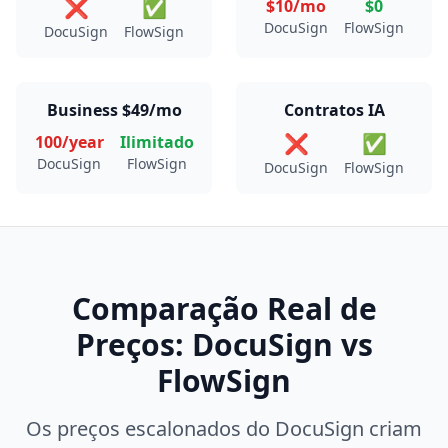
❌
✅
$10/mo
$0
DocuSign
FlowSign
DocuSign
FlowSign
Business $49/mo
Contratos IA
❌
✅
100/year
Ilimitado
DocuSign
FlowSign
DocuSign
FlowSign
Comparação Real de
Preços: DocuSign vs
FlowSign
Os preços escalonados do DocuSign criam