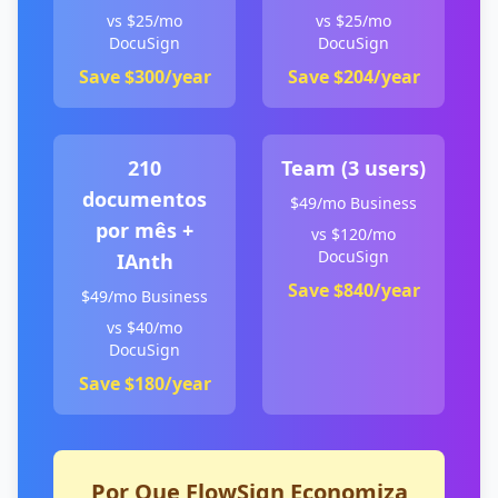
vs $25/mo
vs $25/mo
DocuSign
DocuSign
Save $300/year
Save $204/year
210
Team (3 users)
documentos
$49/mo Business
por mês +
vs $120/mo
DocuSign
IAnth
Save $840/year
$49/mo Business
vs $40/mo
DocuSign
Save $180/year
Por Que FlowSign Economiza