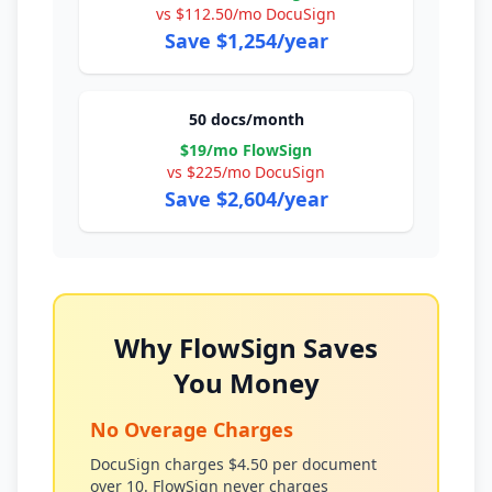
vs $112.50/mo DocuSign
Save $1,254/year
50 docs/month
$19/mo FlowSign
vs $225/mo DocuSign
Save $2,604/year
Why FlowSign Saves
You Money
No Overage Charges
DocuSign charges $4.50 per document
over 10. FlowSign never charges