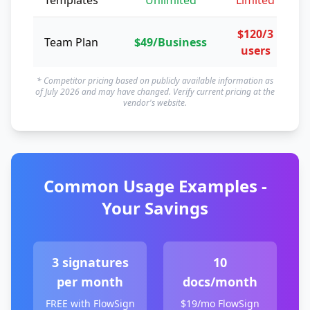
Templates
Unlimited
Limited
$120/3
Team Plan
$49/Business
users
* Competitor pricing based on publicly available information as
of July 2026 and may have changed. Verify current pricing at the
vendor's website.
Common Usage Examples -
Your Savings
3 signatures
10
per month
docs/month
FREE with FlowSign
$19/mo FlowSign